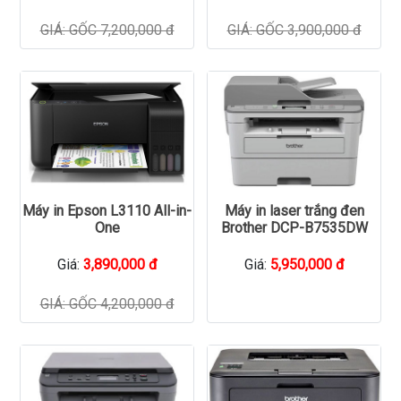
GIÁ: GỐC 7,200,000 đ
GIÁ: GỐC 3,900,000 đ
Máy in Epson L3110 All-in-
Máy in laser trắng đen
One
Brother DCP-B7535DW
Giá:
3,890,000 đ
Giá:
5,950,000 đ
GIÁ: GỐC 4,200,000 đ