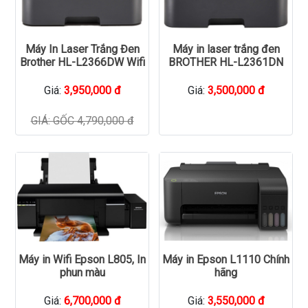
Máy In Laser Trắng Đen
Máy in laser trắng đen
Brother HL-L2366DW Wifi
BROTHER HL-L2361DN
Giá:
3,950,000 đ
Giá:
3,500,000 đ
GIÁ: GỐC 4,790,000 đ
Máy in Wifi Epson L805, In
Máy in Epson L1110 Chính
phun màu
hãng
Giá:
6,700,000 đ
Giá:
3,550,000 đ