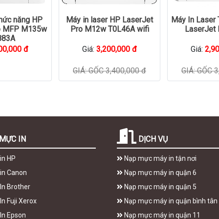
chức năng HP
Máy in laser HP LaserJet
Máy In Laser
ro MFP M135w
Pro M12w T0L46A wifi
LaserJet
B83A
00,000 đ
Giá:
3,200,000 đ
Giá:
2,9
GIÁ: GỐC 3,400,000 đ
GIÁ: GỐC 3
MỰC IN
DỊCH VỤ
in HP
Nạp mực máy in tận nơi
in Canon
Nạp mực máy in quận 6
In Brother
Nạp mực máy in quận 5
n Fuji Xerox
Nạp mực máy in quận bình tân
In Epson
Nạp mực máy in quận 11