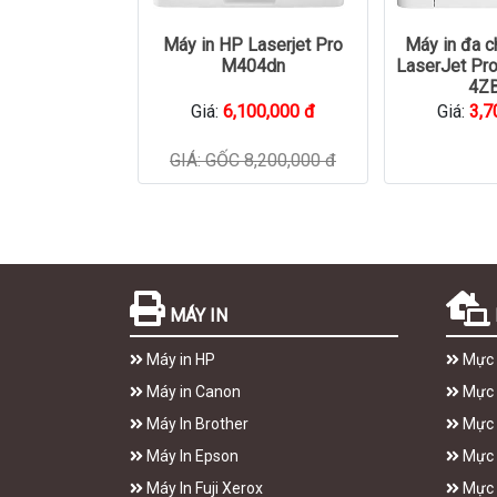
Máy in HP Laserjet Pro
Máy in đa 
M404dn
LaserJet P
4Z
Giá:
6,100,000 đ
Giá:
3,7
GIÁ: GỐC 8,200,000 đ
MÁY IN
Máy in HP
Mực 
Máy in Canon
Mực 
Máy In Brother
Mực 
Máy In Epson
Mực I
Máy In Fuji Xerox
Mực 