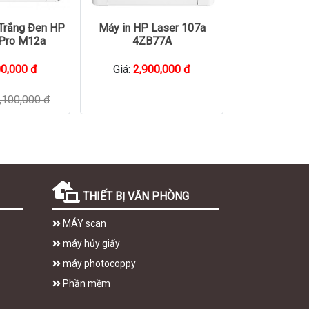
 Trắng Đen HP
Máy in HP Laser 107a
 Pro M12a
4ZB77A
00,000 đ
Giá:
2,900,000 đ
,100,000 đ
THIẾT BỊ VĂN PHÒNG
MÁY scan
máy hủy giấy
máy photocoppy
Phần mềm